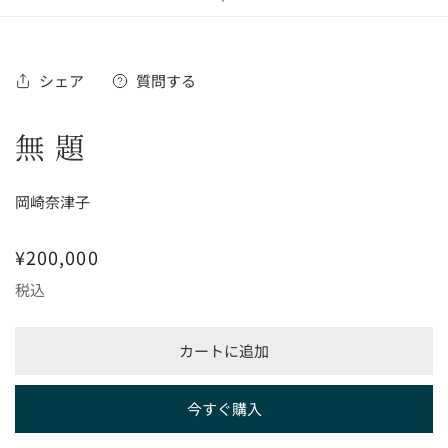
の
シェア
質問する
無題
岡崎奈津子
通
¥200,000
常
税込
価
格
カートに追加
今すぐ購入