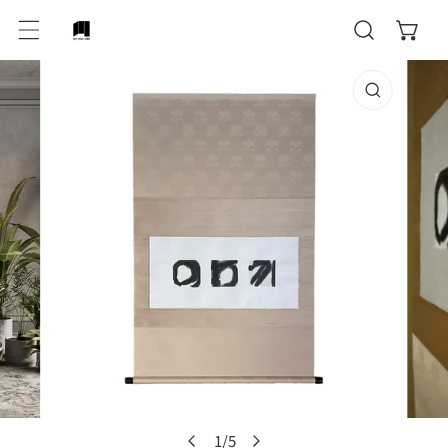
テンツにスキップ
作品情報にスキップ
ギャラリービューでメディアを開く
ギャ
1
/
5