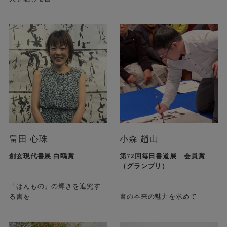
畠田 心珠
小森 趙山
創玄現代書展 白鴎賞
第72回毎日書道展 会員賞
（グランプリ）
「ほんもの」の輝きを追究す
る書を
書の本来の魅力を求めて