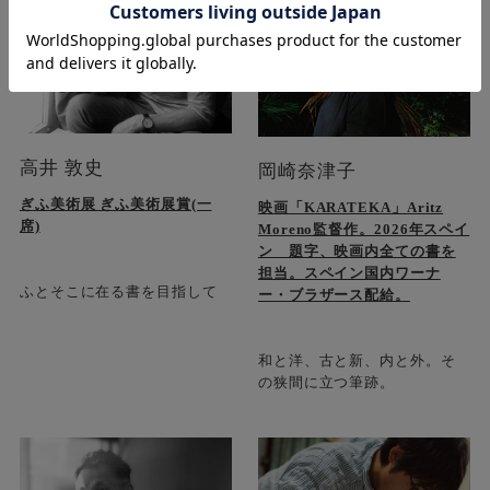
高井 敦史
岡崎奈津子
ぎふ美術展 ぎふ美術展賞(一
映画「KARATEKA」Aritz
席)
Moreno監督作。2026年スペイ
ン 題字、映画内全ての書を
担当。スペイン国内ワーナ
ふとそこに在る書を目指して
ー・ブラザース配給。
和と洋、古と新、内と外。そ
の狭間に立つ筆跡。