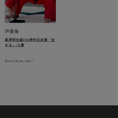
伊藤倫
黒澤明生誕100周年記念展「生
きる」/入選
Don't think, feel！