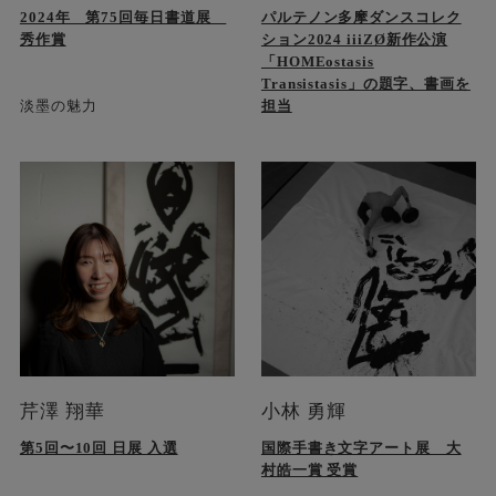
2024年 第75回毎日書道展
パルテノン多摩ダンスコレク
秀作賞
ション2024 iiiZØ新作公演
「HOMEostasis
Transistasis」の題字、書画を
淡墨の魅力
担当
芹澤 翔華
小林 勇輝
第5回〜10回 日展 入選
国際手書き文字アート展 大
村皓一賞 受賞