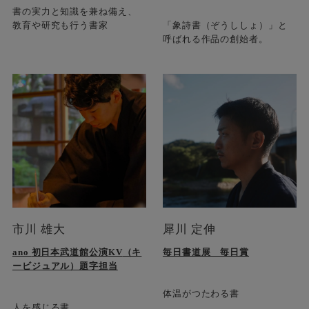
書の実力と知識を兼ね備え、
教育や研究も行う書家
「象詩書（ぞうししょ）」と
呼ばれる作品の創始者。
市川 雄大
犀川 定伸
ano
初日本武道館公演
KV
（キ
毎日書道展 毎日賞
ービジュアル）題字担当
体温がつたわる書
人を感じる書