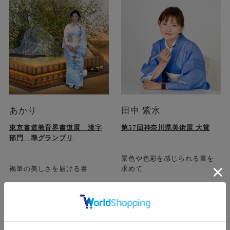
あかり
田中 紫水
東京書道教育界書道展 漢字
第57回神奈川県美術展 大賞
部門 準グランプリ
景色や色彩を感じられる書を
褐筆の美しさを届ける書
求めて