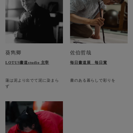
葵雋卿
佐伯哲哉
LOTUS書道studio 主宰
毎日書道展 毎日賞
蓮は泥より出でて泥に染まら
書のある暮らしで彩りを
ず