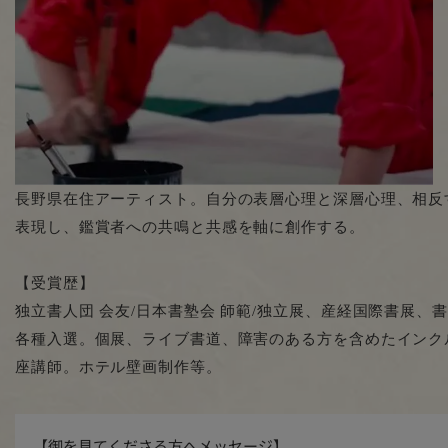
長野県在住アーティスト。自分の表層心理と深層心理、相反
表現し、鑑賞者への共鳴と共感を軸に創作する。
【受賞歴】
独立書人団 会友/日本書塾会 師範/独立展、産経国際書展、
各種入選。個展、ライブ書道、障害のある方を含めたインク
座講師。ホテル壁画制作等。
【御を見てくださる方へメッセージ】