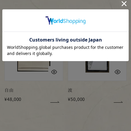
価
価
格
格
自
波
完売
由
クイックビュー
ク
自由
波
通
¥48,000
通
¥50,000
常
常
価
価
格
格