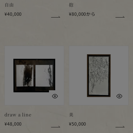
自由
抱
通
¥40,000
通
¥80,000から
常
常
価
価
格
格
draw
美
a
line
クイックビュー
ク
draw a line
美
通
¥48,000
通
¥50,000
常
常