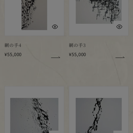
4
3
クイックビュー
ク
網の手4
網の手3
通
¥55,000
通
¥55,000
常
常
価
価
格
格
網
網
の
の
手
手
2
1