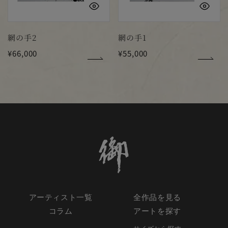
クイックビュー
ク
網の手2
網の手1
通
¥66,000
通
¥55,000
常
常
価
価
格
格
アーティスト一覧
全作品を見る
コラム
アートを探す