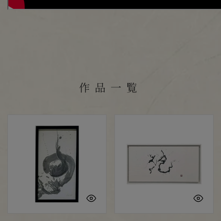
作品一覧
自
抱
由
クイックビュー
ク