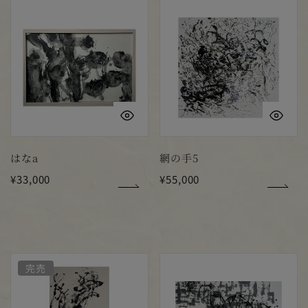
は
網
な
の
a
手
5
クイックビュー
ク
はなa
網の手5
通
¥33,000
通
¥55,000
常
常
価
価
格
格
網
網
完売
の
の
手
手