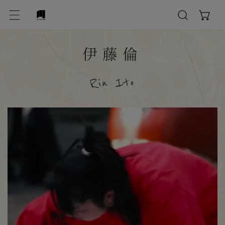
テンツにスキップ
作
伊藤倫
品
Rin Ito
: