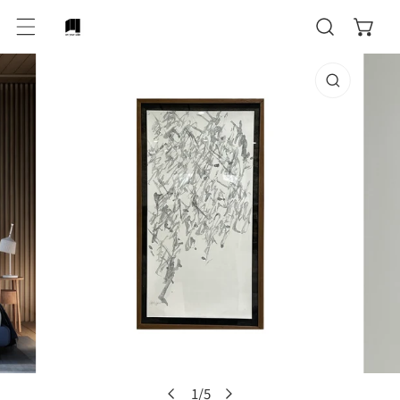
テンツにスキップ
作品情報にスキップ
ギャラリービューでメディアを開く
ギャ
1
/
5