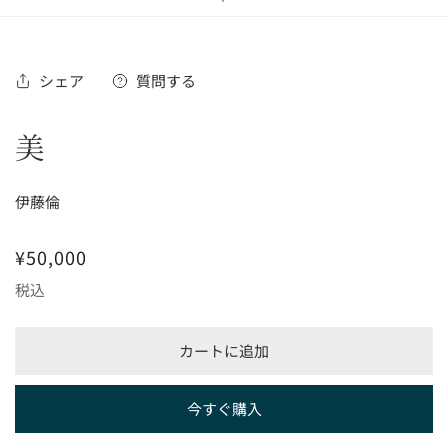
の
シェア
質問する
美
伊藤倫
通
¥50,000
常
税込
価
格
カートに追加
今すぐ購入