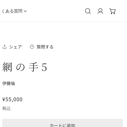
よくある質問
ログイン
シェア
質問する
網の手5
伊藤倫
通
¥55,000
常
税込
価
格
カートに追加