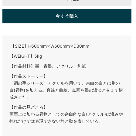
今すぐ購入
【SIZE】H600mm✕W600mm✕D30mm
【WEIGHT】5kg
【作品材料】墨、青墨、アクリル、和紙
【作品ストーリー】
「網の手シリーズ」アクリルを用いて、余白の白とは別の
白(異物)を加える。直線と曲線、点画を墨の濃淡と交えて構
成させた。
【作品の見どころ】
画面上に加わる異物としての余白的な白(アクリル)は滲みや
掠れだけでは表現できない静と動を表している。