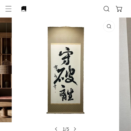
テンツにスキップ
作品情報にスキップ
ギャラリービューでメディアを開く
1
/
5