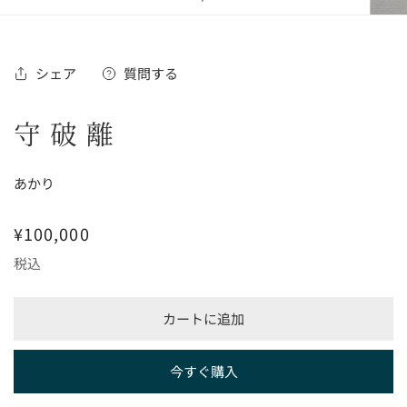
の
シェア
質問する
ギャ
守破離
あかり
通
¥100,000
常
税込
価
格
カートに追加
今すぐ購入