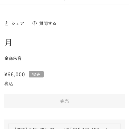
の
シェア
質問する
月
金森朱音
通
¥66,000
完売
常
税込
価
格
完売