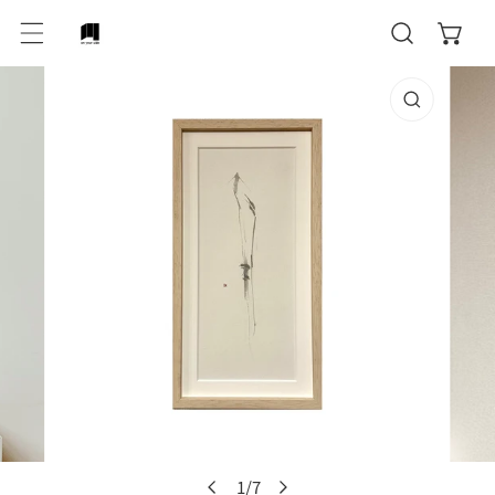
テンツにスキップ
作品情報にスキップ
ギャラリービューでメディアを開く
ギャ
1
/
7