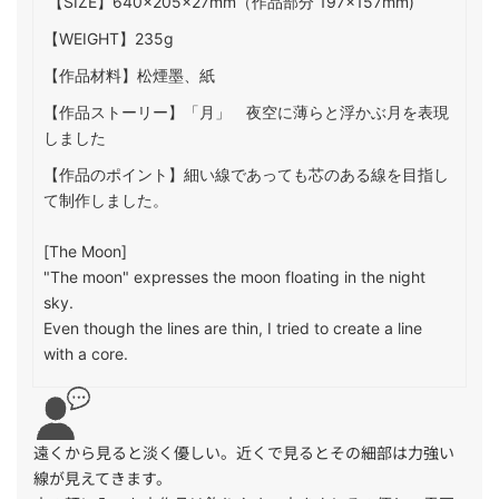
【SIZE】
640×205×27mm（
作品部分
197×157mm)
【WEIGHT】
235g
【作品材料】
松煙墨、紙
【作品ストーリー】
「月」 夜空に薄らと浮かぶ月を表現
しました
【作品のポイント】
細い線であっても芯のある線を目指し
て制作しました。
[The Moon]
"The moon" expresses the moon floating in the night
sky.
Even though the lines are thin, I tried to create a line
with a core.
遠くから見ると淡く優しい。近くで見るとその細部は力強い
線が見えてきます。