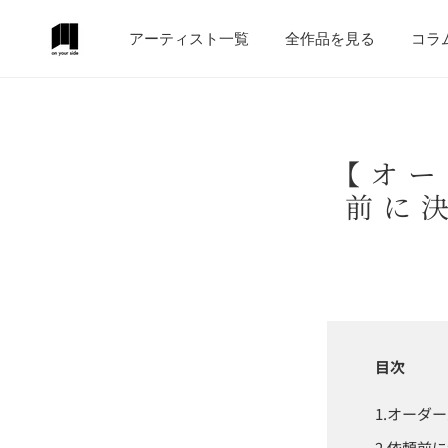
テンツにスキップ
アーティスト一覧
全作品を見る
コラ
【オー
前に
目次
オーダー
依頼前に