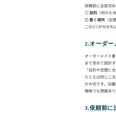
依頼前に全部決め
①
目的
（何のた
②
置く場所
（玄
この2つが分かれ
2.オーダ
オーダーメイド書
まで含めて設計す
「目的や空間に合
たとえば同じ二文
が大切です。店舗
曖昧でも問題あり
3.依頼前