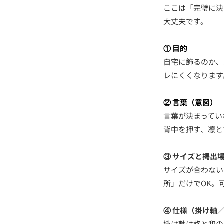
ここは「完璧に決
大丈夫です。
① 目的
自宅に飾るのか、
レにくくなります
② 言葉（意図）
言葉が決まってい
背中を押す、凛と
③ サイズと掲出
サイズが合わない
所」だけでOK。
④ 仕様（掛け軸
掛け軸は格と和の