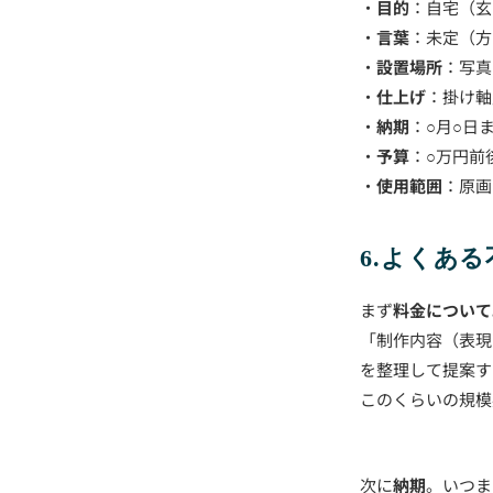
・
目的
：自宅（玄
・
言葉
：未定（方
・
設置場所
：写真
・
仕上げ
：掛け軸
・
納期
：○月○日
・
予算
：○万円前
・
使用範囲
：原画
6.よくあ
まず
料金について
「制作内容（表現
を整理して提案す
このくらいの規模
次に
納期
。いつま