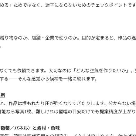
める」ためではなく、迷子にならないためのチェックポイントです
贈り物なのか、店舗・企業で使うのか。目的が定まると、作品の
。
なくても依頼できます。大切なのは「どんな空気を作りたいか」。
する——そんな感覚から候補を一緒に絞れます。
場所
と、作品は埋もれたり圧が強くなりすぎたりします。分からない場
可能なら写真1枚、難しければ壁幅の目安だけでも提案精度が上が
／額装／パネル）と素材・色味
空気、額装は現代空間への馴染み、パネルは扱いやすさ。仕上げ