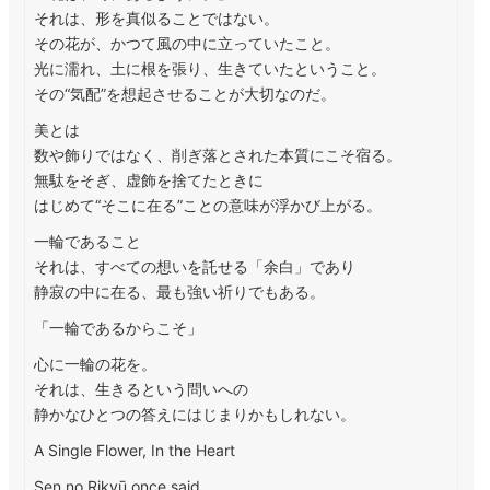
それは、形を真似ることではない。
その花が、かつて風の中に立っていたこと。
光に濡れ、土に根を張り、生きていたということ。
その“気配”を想起させることが大切なのだ。
美とは
数や飾りではなく、削ぎ落とされた本質にこそ宿る。
無駄をそぎ、虚飾を捨てたときに
はじめて“そこに在る”ことの意味が浮かび上がる。
一輪であること
それは、すべての想いを託せる「余白」であり
静寂の中に在る、最も強い祈りでもある。
「一輪であるからこそ」
心に一輪の花を。
それは、生きるという問いへの
静かなひとつの答えにはじまりかもしれない。
A Single Flower, In the Heart
Sen no Rikyū once said,