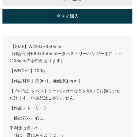
今すぐ購入
【SIZE】W726xH350mm
（作品部分680x350mmータペストリーハンガー用に上下
に23mmの余白があります）
【WEIGHT】100g
【作品材料】墨(ink)、画仙紙(paper)
リービューでメディアを開く
【その他】
タペストリーハンガーなどを用いてお飾りいた
だけます。付属品はございません。
【作品ストーリー】
一輪の花を、心に。
千利休は言った。
「花は、野にあるように。」