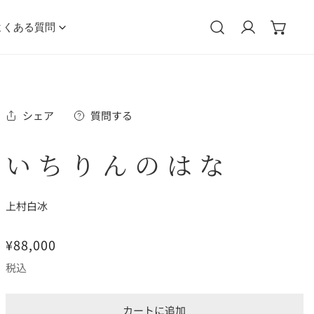
よくある質問
ログイン
シェア
質問する
いちりんのはな
上村白冰
通
¥88,000
常
税込
価
格
カートに追加