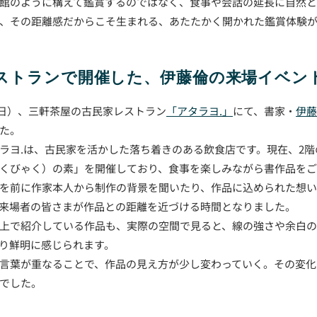
館のように構えて鑑賞するのではなく、食事や会話の延長に自然
、その距離感だからこそ生まれる、あたたかく開かれた鑑賞体験
レストランで開催した、伊藤倫の来場イベン
日（日）、三軒茶屋の古民家レストラン
「アタラヨ.」
にて、書家・
伊藤
た。
ラヨ.は、古民家を活かした落ち着きのある飲食店です。現在、2
くびゃく）の素」を開催しており、食事を楽しみながら書作品をご
を前に作家本人から制作の背景を聞いたり、作品に込められた想
来場者の皆さまが作品との距離を近づける時間となりました。
上で紹介している作品も、実際の空間で見ると、線の強さや余白の
り鮮明に感じられます。
言葉が重なることで、作品の見え方が少し変わっていく。その変化
でした。