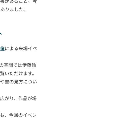
と書があること。今
がありました。
ト
倫
による来場イベ
階の空間では伊藤倫
覧いただけます。
いや書の見方につい
広がり、作品が場
も、今回のイベン