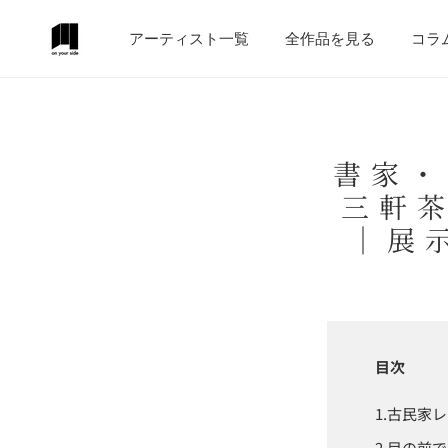
テンツにスキップ
アーティスト一覧
全作品を見る
コラ
書家・
三軒
｜展
目次
古民家レ
目の前で