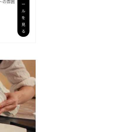
トの雰囲
ー
ル
を
見
る