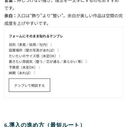
言葉：
押しつけない強さ。理念を一文字にするのもおすすめ
です。
余白：
入口は“飾り”より“整い”。余白が美しい作品は空間の完
成度を上げやすいです。
フォームにそのまま貼れるテンプレ
目的（来客／採用／社内）：
設置場所（壁の写真があれば）：
だいたいのサイズ感（未定OK）：
置きたい雰囲気（整う／芯が通る／柔らかい 等）：
予算感（未定OK）：
納期（あれば）：
テンプレで相談する
6.導入の進め方（最短ルート）