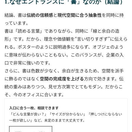
1.なぜエントランスに「書」なのか（結論）
結論、書は
伝統の信頼感
と
現代空間に合う抽象性
を同時に持
っています。
書は「読める言葉」でありながら、同時に「線と余白の造
形」です。だから、理念や価値観を“言い切りすぎず”に伝えら
れる。ポスターのように説明過多にならず、オブジェのよう
に意味が伝わらないこともない。このバランスが、企業の入
口で非常に強いのです。
さらに、書は色数が少なく、余白が生きるため、空間を派手
に飾るのではなく
空間の完成度を上げる
方向で効きます。伝
統の重みはありつつ、見せ方次第でとてもモダン。だからこ
そ、今のオフィスに合います。
入口に合う一枚、相談できます
「どんな言葉が良い？」「サイズが分からない」「押しつけにならない
一枚が欲しい」など、未定のままで大丈夫です。