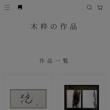
テンツにスキップ
作
木枠の作品
品
:
作品一覧
抱
draw
a
line