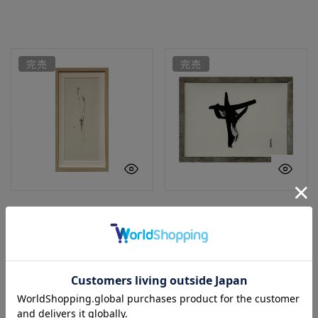
価
価
格
格
月
在
完売
完売
クイックビュー
ク
月
在
通
¥66,000
通
¥77,000
常
常
価
価
格
格