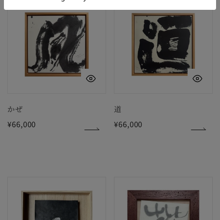
か
道
ぜ
クイックビュー
ク
かぜ
道
通
¥66,000
通
¥66,000
常
常
価
価
格
格
の
華
其
の