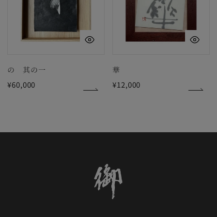
一
クイックビュー
ク
の 其の一
華
通
¥60,000
通
¥12,000
常
常
価
価
格
格