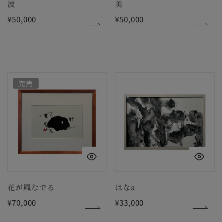
波
美
通
¥50,000
通
¥50,000
常
常
価
価
格
格
花
は
完売
が
な
風
a
な
で
る
クイックビュー
ク
花が風なでる
はなa
通
¥70,000
通
¥33,000
常
常