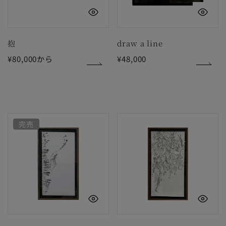
クイックビュー
ク
抱
draw a line
通
¥80,000から
通
¥48,000
常
常
価
価
格
格
波
美
完売
クイックビュー
ク