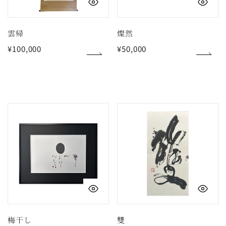
クイックビュー
ク
雲帰
燦然
通
¥100,000
通
¥50,000
常
常
価
価
格
格
梅
雙
干
し
クイックビュー
ク
梅干し
雙