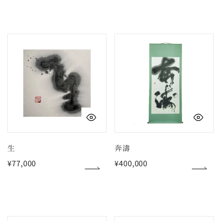
価
価
格
格
生
奔
濤
クイックビュー
ク
生
奔濤
通
¥77,000
通
¥400,000
常
常
価
価
格
格