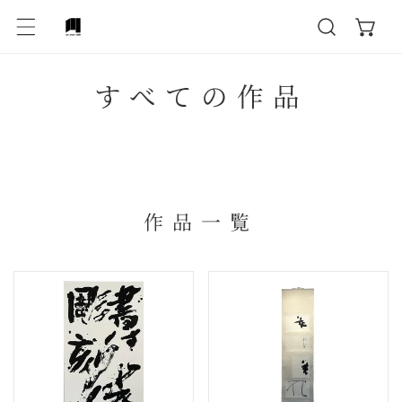
テンツにスキップ
作
すべての作品
品
:
作品一覧
そ
い
れ
く
ぞ
つ
れ
か
の
の