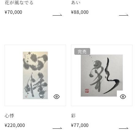
花が風なでる
あい
通
¥70,000
通
¥88,000
常
常
価
価
格
格
心
彩
完売
悸
クイックビュー
ク
心悸
彩
通
¥220,000
通
¥77,000
常
常