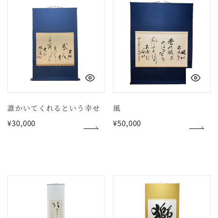
誰
風
か
い
て
く
れ
クイックビュー
ク
る
と
い
誰かいてくれるという幸せ
風
う
通
¥30,000
通
¥50,000
幸
常
常
価
価
せ
格
格
種
獅
田
子
山
吼