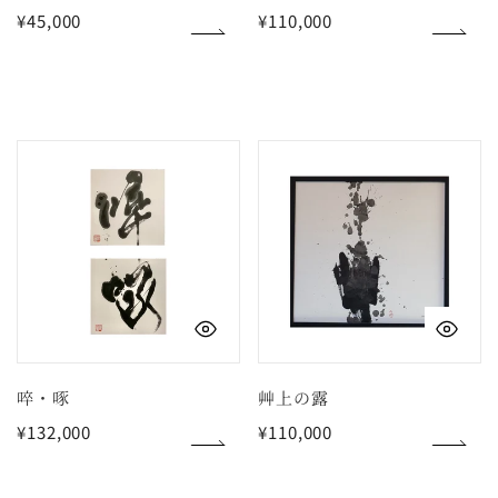
通
¥45,000
通
¥110,000
常
常
価
価
格
格
啐・
艸
啄
上
の
露
クイックビュー
ク
啐・啄
艸上の露
通
¥132,000
通
¥110,000
常
常
価
価