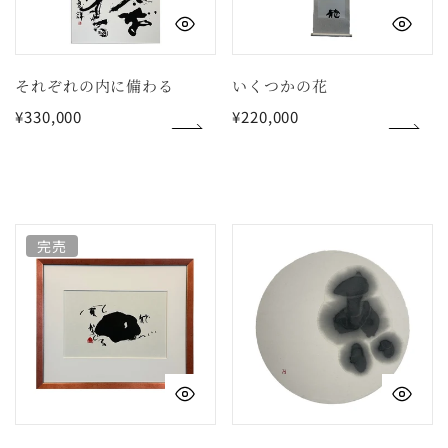
内
花
クイックビュー
ク
に
備
わ
それぞれの内に備わる
いくつかの花
る
通
¥330,000
通
¥220,000
常
常
価
価
格
格
花
あ
完売
が
い
風
な
で
る
クイックビュー
ク