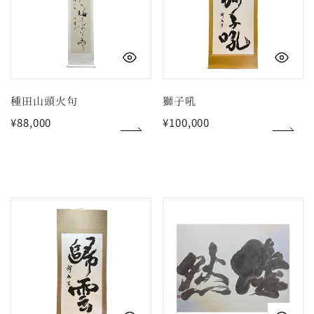
頭
火
句
クイックビュー
ク
種田山頭火句
獅子吼
通
¥88,000
通
¥100,000
常
常
価
価
格
格
雲
燦
帰
然