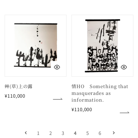
格
格
艸
情
(草)
HO
上
Something
の
that
露
masquerades
as
クイックビュー
ク
information.
艸(草)上の露
情HO Something that
masquerades as
通
¥110,000
information.
常
価
通
¥110,000
格
常
価
格
1
2
3
4
5
6